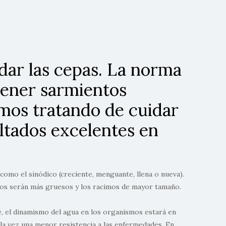
odar las cepas. La norma
tener sarmientos
mos tratando de cuidar
ltados excelentes en
 como el sinódico (creciente, menguante, llena o nueva).
anos serán más gruesos y los racimos de mayor tamaño.
e, el dinamismo del agua en los organismos estará en
 la vez una menor resistencia a las enfermedades. En