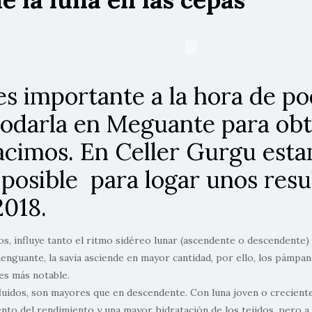
 es importante a la hora de p
 podarla en Meguante para ob
acimos. En Celler Gurgu esta
 posible para logar unos resu
2018.
os, influye tanto el ritmo sidéreo lunar (ascendente o descendente)
enguante, la savia asciende en mayor cantidad, por ello, los pámp
es más notable.
fluidos, son mayores que en descendente. Con luna joven o crecient
nto del rendimiento y una mayor hidratación de los tejidos, pero a