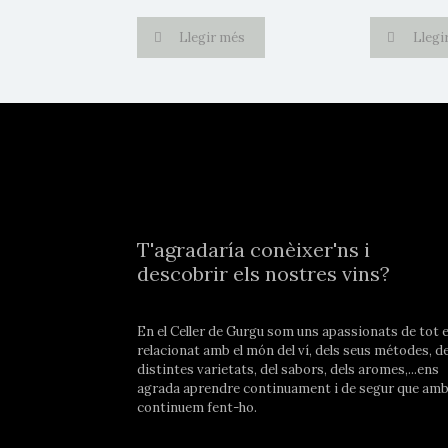
Llegir més
Llegi
T'agradaría conèixer'ns i
descobrir els nostres vins?
En el Celler de Gurgu som uns apassionats de tot e
relacionat amb el món del ví, dels seus métodes, de
distintes varietats, del sabors, dels aromes,...ens
agrada aprendre continuament i de segur que amb
continuem fent-ho.