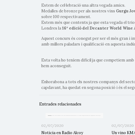
Estem de cel·lebració una altra vegada amics.
Medalles de bronze per als nostres vins
Gurgu Jov
sobre 100 respectivament.
Estem més que contents ja que esta vegada el triom
Londres la
16° edició del Decanter World Win
Aquest concurs és conegut per ser el més gran i imp
amb millors paladars i qualificació en aquesta indú
Esta volta ho teníem difícil ja que competiem amb
hem aconseguit.
Enhorabona a tots els nostres companys del sector
capdavant, ha quedat en segona posició i és el se
Entrades relacionades
02/07/2020
02/07/2020
Noticia en Radio Alcoy
Un vino KM.